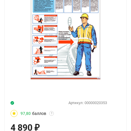
Артикул:
00000020353
97,80
баллов
?
4 890
₽