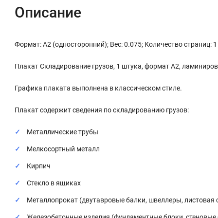
Описание
Формат: А2 (односторонний); Вес: 0.075; Количество страниц: 1
Плакат Складирование грузов, 1 штука, формат А2, ламиниро
Графика плаката выполнена в классическом стиле.
Плакат содержит сведения по складированию грузов:
Металлические трубы
Мелкосортный металл
Кирпич
Стекло в ящиках
Металлопрокат (двутавровые балки, швеллеры, листовая 
Железобетонные изделия (фундаментные блоки, стеновые бл