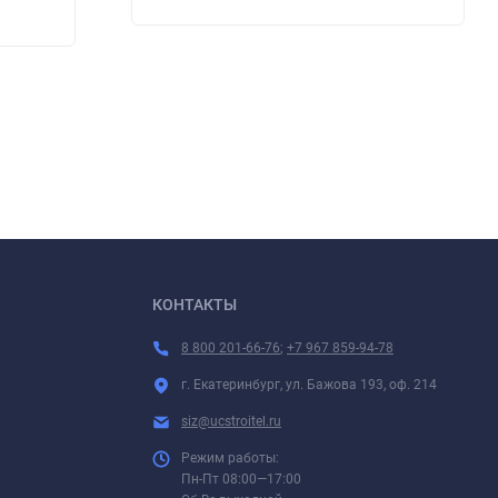
790
790
₽
КОНТАКТЫ
8 800 201-66-76
;
+7 967 859-94-78
г. Екатеринбург, ул. Бажова 193, оф. 214
siz@ucstroitel.ru
Режим работы:
Пн-Пт 08:00—17:00