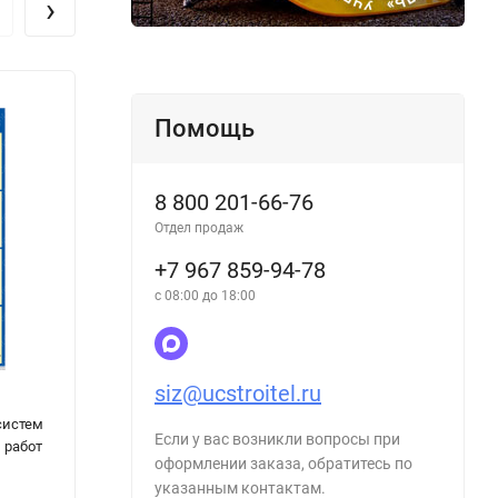
›
Помощь
8 800 201-66-76
Отдел продаж
+7 967 859-94-78
с 08:00 до 18:00
siz@ucstroitel.ru
систем
Плакат: Автоматическое управление
Плака
Если у вас возникли вопросы при
 работ
холодильником
холод
оформлении заказа, обратитесь по
указанным контактам.