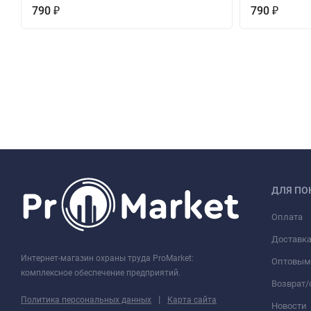
790
790
₽
₽
ДЛЯ ПО
Оплата
Доставк
Интернет-магазин охраны труда ProMarket:
Оптовым
комплексное обеспечение предприятий.
Возврат
|
Политика персональных данных
Карта сайта
Новости