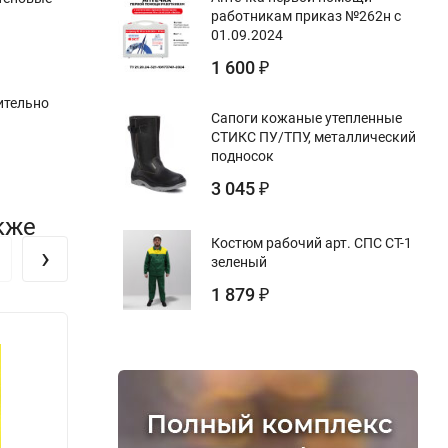
работникам приказ №262н с
01.09.2024
1 600
₽
ительно
Сапоги кожаные утепленные
СТИКС ПУ/ТПУ, металлический
подносок
3 045
₽
кже
Костюм рабочий арт. СПС СТ-1
›
зеленый
1 879
₽