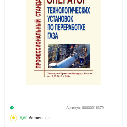
Артикул:
00000018379
5,68
баллов
?