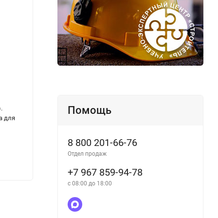
Помощь
.
РД 212.0182-02 Руководство по технической
Об ут
а для
эксплуатации судов внутреннего водного
обуче
транспорта
катег
8 800 201-66-76
Отдел продаж
330
330
₽
+7 967 859-94-78
с 08:00 до 18:00