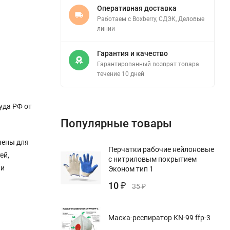
Оперативная доставка
Работаем с Boxberry, СДЭК, Деловые
линии
Гарантия и качество
Гарантированный возврат товара
течение 10 дней
уда РФ от
Популярные товары
чены для
Перчатки рабочие нейлоновые
ей,
с нитриловым покрытием
 и
Эконом тип 1
10
₽
35
₽
Маска-респиратор KN-99 ffp-3