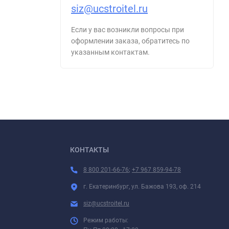
siz@ucstroitel.ru
Если у вас возникли вопросы при
оформлении заказа, обратитесь по
указанным контактам.
КОНТАКТЫ
8 800 201-66-76
;
+7 967 859-94-78
г. Екатеринбург, ул. Бажова 193, оф. 214
siz@ucstroitel.ru
Режим работы: