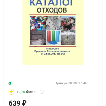
Артикул:
00000017549
12,78
баллов
?
639
₽