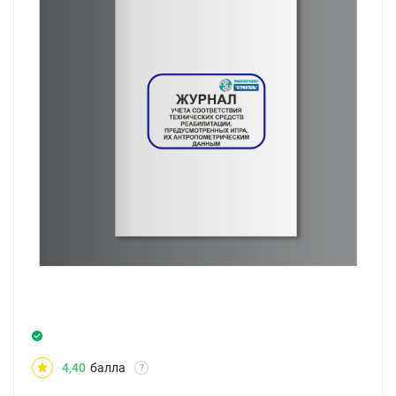
4,40
балла
?