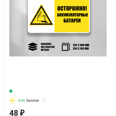
0,96
баллов
?
48
₽