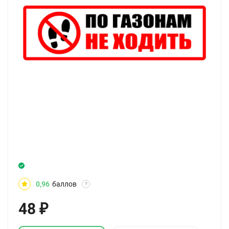
0,96
баллов
?
48
₽