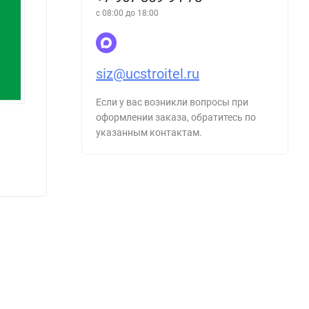
с 08:00 до 18:00
siz@ucstroitel.ru
Если у вас возникли вопросы при
оформлении заказа, обратитесь по
указанным контактам.
Знак VS01-10 Посторонним вход
Знак 
воспрещен!
48
48
₽
₽