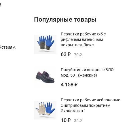
й
Популярные товары
Перчатки рабочие х/б с
рифленым латексным
покрытием Люкс
йствиям.
63
₽
70
₽
Полуботинки кожаные ВЛО
мод. 501 (женские)
4 158
₽
Перчатки рабочие нейлоновые
с нитриловым покрытием
Эконом тип 1
10
₽
35
₽