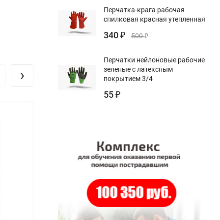
Перчатка-крага рабочая
спилковая красная утепленная
340
₽
500
₽
Перчатки нейлоновые рабочие
зеленые с латексным
›
покрытием 3/4
55
₽