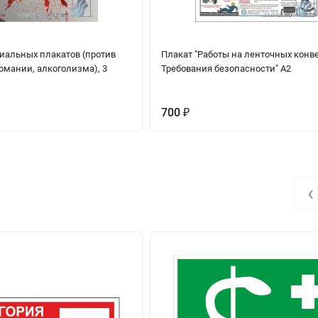
иальных плакатов (против
Плакат "Работы на ленточных конв
омании, алкоголизма), 3
Требования безопасности" А2
700
₽
‹