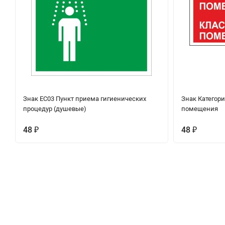
Знак EC03 Пункт приема гигиенических
Знак Категор
процедур (душевые)
помещения
48
48
₽
₽