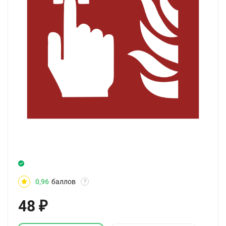
0,96
баллов
?
48
₽