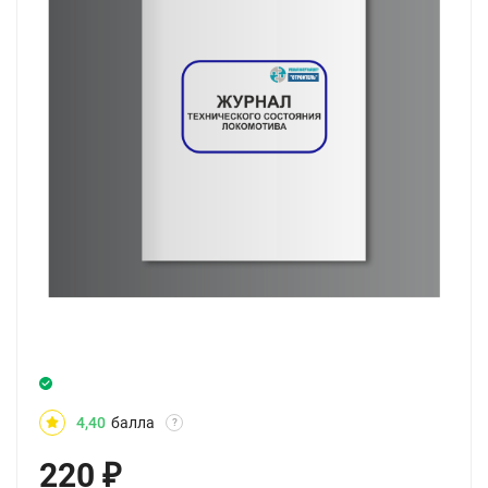
4,40
балла
?
220
₽