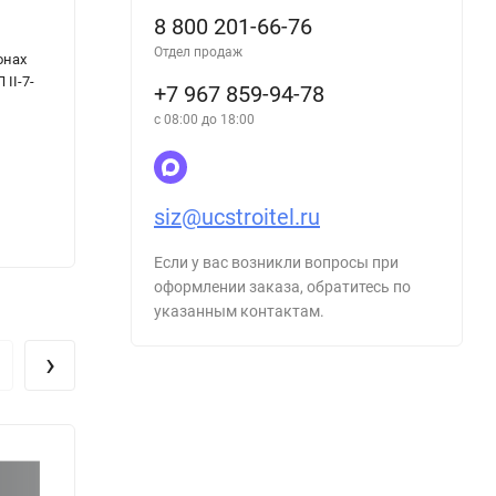
8 800 201-66-76
СП 2.3.6.3668-20. Санитарно-
РД 10-
Отдел продаж
онах
эпидемиологические требования к
обсле
II-7-
условиям деятельности торговых объектов
истек
+7 967 859-94-78
и рынков, реализующих пищевую
мосто
с 08:00 до 18:00
продукцию
siz@ucstroitel.ru
368
387
₽
Если у вас возникли вопросы при
оформлении заказа, обратитесь по
указанным контактам.
›