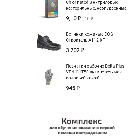
Chlorinated S нитриловые
нестерильные, неопудренные
9,10
₽
10
₽
Ботинки кожаные DOG
Строитель А112 КП
3 202
₽
Перчатки рабочие Delta Plus
VENICUT50 антипорезные с
воловьей кожей
945
₽