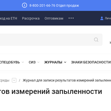
8-800-201-66-76 Отдел продаж
ход на ЕТН
Рассрочка
Оптовикам
Лич
СПЕЦОБУВЬ
СИЗ
ЖУРНАЛЫ
ЗНАКИ БЕЗОПАСНОСТИ
среды
/
Журнал для записи результатов измерений запылен
тов измерений запыленности