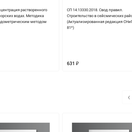
центрация растворенного
СП 14.13330.2018. Свод правил.
морских водах. Методика
Строительство в сейсмических рай
одометрическим методом
(Актуализированная редакция СНиП 
81*)
631
₽
‹