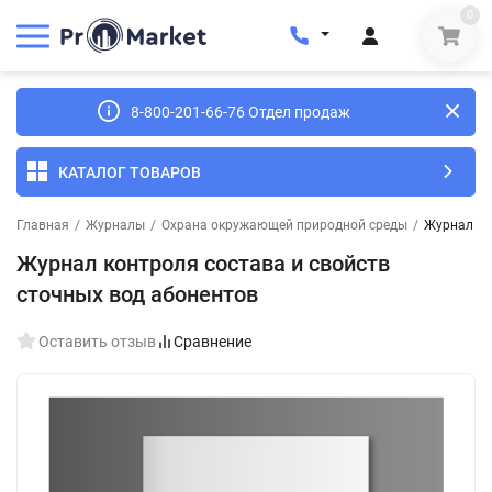
0
8-800-201-66-76 Отдел продаж
КАТАЛОГ ТОВАРОВ
Главная
/
Журналы
/
Охрана окружающей природной среды
/
Журнал ко
Журнал контроля состава и свойств
сточных вод абонентов
Оставить отзыв
Сравнение