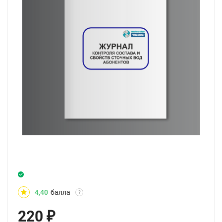
4,40
балла
?
220
₽