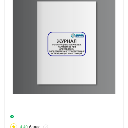
4,40
балла
?