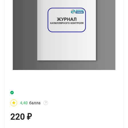
4,40
балла
?
220
₽