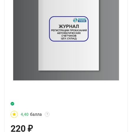
4,40
балла
?
220
₽