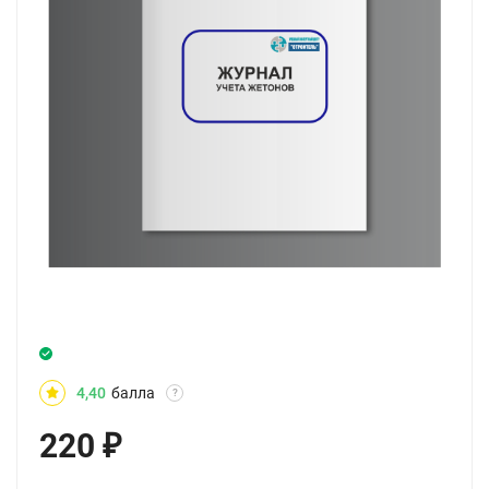
4,40
балла
?
220
₽