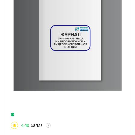
4,40
балла
?