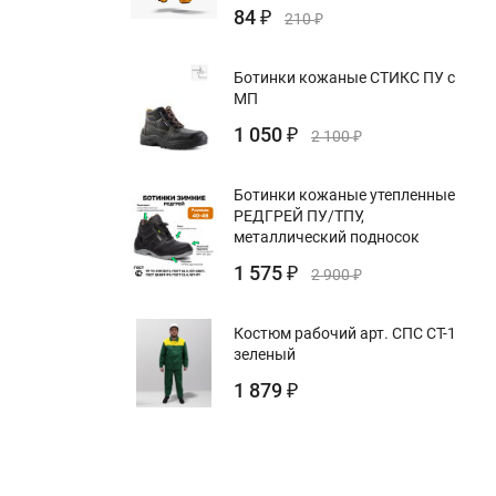
84
₽
210
₽
Ботинки кожаные СТИКС ПУ с
МП
1 050
₽
2 100
₽
Ботинки кожаные утепленные
РЕДГРЕЙ ПУ/ТПУ,
металлический подносок
1 575
₽
2 900
₽
Костюм рабочий арт. СПС СТ-1
зеленый
1 879
₽