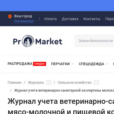
Ваш город
Оплата
Доставка
Контакты
Пере
Екатеринбург
РАСПРОДАЖА
ПЕРЧАТКИ
СПЕЦОДЕЖДА
СКИДКА
Главная
/
Журналы
/
Сельское хозяйство
/
Журнал учета ветеринарно-санитарной экспертизы молока
Журнал учета ветеринарно-с
мясо-молочной и пищевой ко