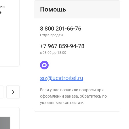
ния
НП-032-01 ФНиП АЭ «Размещение атомных
Админ
Помощь
е
станций. Основные критерии и требования
испол
по обеспечению безопасности»
эколо
атомн
8 800 201-66-76
функц
Отдел продаж
надзо
промы
+7 967 859-94-78
проек
с 08:00 до 18:00
292
182
₽
siz@ucstroitel.ru
›
Если у вас возникли вопросы при
оформлении заказа, обратитесь по
указанным контактам.