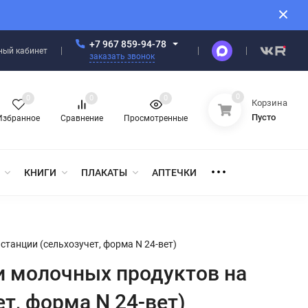
+7 967 859-94-78
ный кабинет
заказать звонок
0
0
0
0
Корзина
Пусто
Избранное
Сравнение
Просмотренные
КНИГИ
ПЛАКАТЫ
АПТЕЧКИ
танции (сельхозучет, форма N 24-вет)
и молочных продуктов на
т, форма N 24-вет)