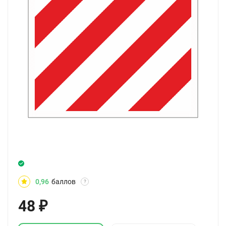
0,96
баллов
?
48
₽