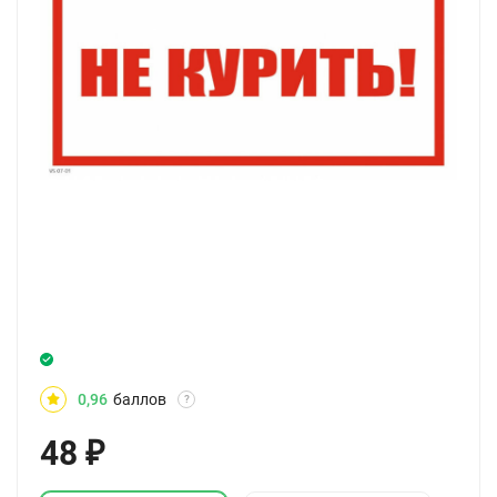
0,96
баллов
?
48
₽