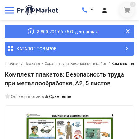
0
8-800-201-66-76 Отдел продаж
КАТАЛОГ ТОВАРОВ
Главная
/
Плакаты
/
Охрана труда, Безопасность работ
/
Комплект плака
Комплект плакатов: Безопасность труда
при металлообработке, А2, 5 листов
Оставить отзыв
Сравнение