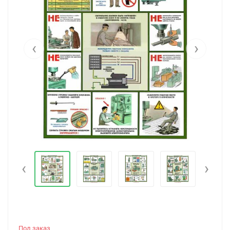
‹
›
‹
›
Под заказ