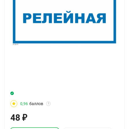
0,96
баллов
?
48
₽