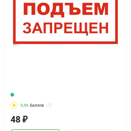
0,96
баллов
?
48
₽