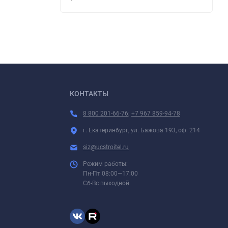
КОНТАКТЫ
8 800 201-66-76
;
+7 967 859-94-78
г. Екатеринбург, ул. Бажова 193, оф. 214
siz@ucstroitel.ru
Режим работы:
Пн-Пт 08:00—17:00
Сб-Вс выходной