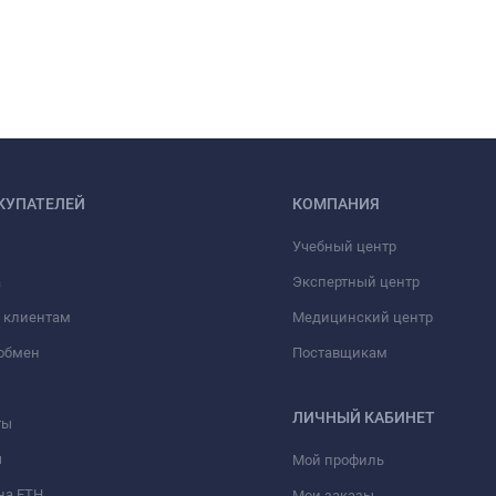
КУПАТЕЛЕЙ
КОМПАНИЯ
Учебный центр
а
Экспертный центр
 клиентам
Медицинский центр
/обмен
Поставщикам
ЛИЧНЫЙ КАБИНЕТ
ты
ы
Мой профиль
на ЕТН
Мои заказы