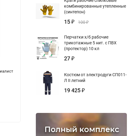
Краги рабочие спилковые
комбинированные утепленные
(синтепон)
15
₽
100
₽
Перчатки х/б рабочие
трикотажные 5 нит. с ПВХ
(протектор) 10 кл
27
₽
циалист
СП 240.1311500.2015. Свод правил.
СП 60.
Костюм от электродуги СП011-
Хранилища сжиженного природного газа.
венти
Л II летний
Требования пожарной безопасности
(Акту
19 425
2003)
₽
282
1 11
₽