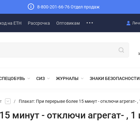
8-800-201-66-76 Отдел продаж
ход на ЕТН
Рассрочка
Оптовикам
Лич
СПЕЦОБУВЬ
СИЗ
ЖУРНАЛЫ
ЗНАКИ БЕЗОПАСНОСТИ
т
/
Плакат: При перерыве более 15 минут - отключи агрегат- ,
5 минут - отключи агрегат- , 1