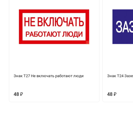
Знак Т27 Не включать работают люди
Знак Т24 Заз
48
48
₽
₽