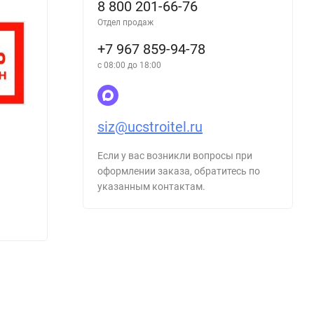
8 800 201-66-76
Отдел продаж
+7 967 859-94-78
с 08:00 до 18:00
siz@ucstroitel.ru
Если у вас возникли вопросы при
оформлении заказа, обратитесь по
Знак VS12-09 Ремонт оборудования
Знак 
указанным контактам.
жизни
48
48
₽
₽