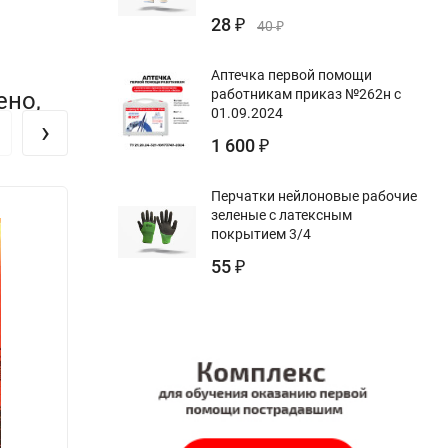
28
₽
40
₽
Аптечка первой помощи
работникам приказ №262н с
ено,
01.09.2024
›
1 600
₽
Перчатки нейлоновые рабочие
зеленые с латексным
покрытием 3/4
55
₽