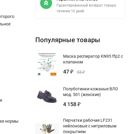
Гарантированный возврат товара
течение 10 дней
оторого
льное
Популярные товары
Маска респиратор KN95 ffp2 с
клапаном
47
₽
55
₽
Полуботинки кожаные ВЛО
мод. 501 (женские)
е
4 158
₽
Перчатки рабочие LF231
дая нормы
нейлоновые с нитриловым
покрытием