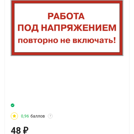
0,96
баллов
?
48
₽