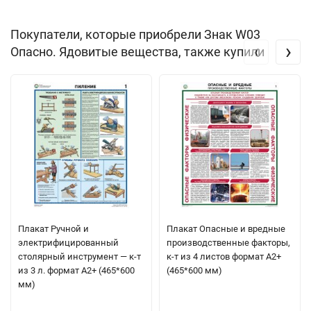
Покупатели, которые приобрели Знак W03
‹
›
Опасно. Ядовитые вещества, также купили
Плакат Ручной и
Плакат Опасные и вредные
электрифицированный
производственные факторы,
столярный инструмент — к-т
к-т из 4 листов формат А2+
из 3 л. формат А2+ (465*600
(465*600 мм)
мм)