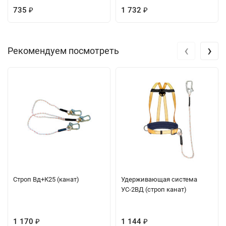
735
1 732
₽
₽
‹
›
Рекомендуем посмотреть
Строп Вд+К25 (канат)
Удерживающая система
УС-2ВД (строп канат)
1 170
1 144
₽
₽