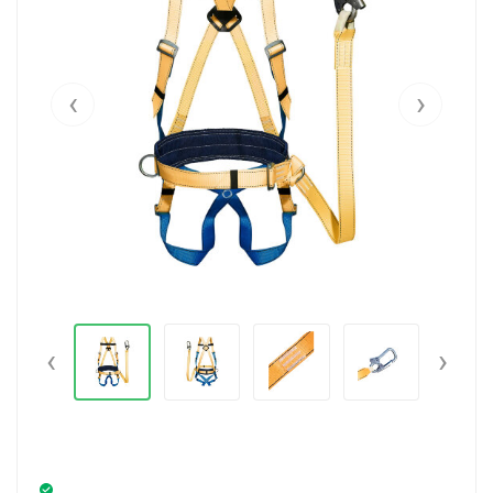
‹
›
‹
›