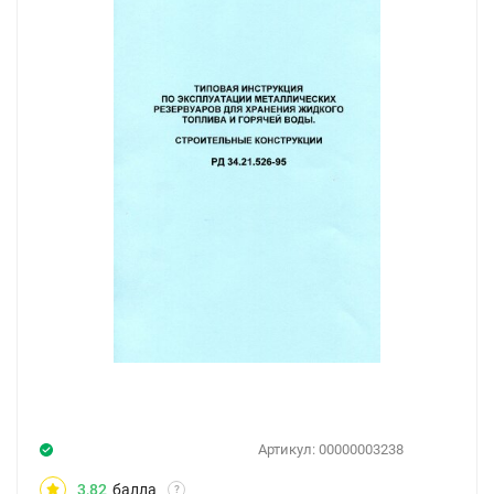
Артикул:
00000003238
3,82
балла
?