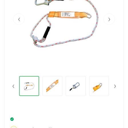
‹
›
‹
›