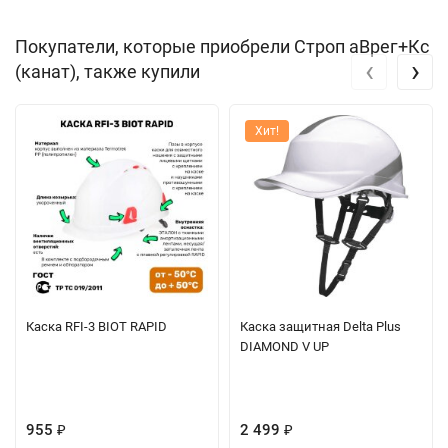
Покупатели, которые приобрели Строп аВрег+Кс
‹
›
(канат), также купили
Хит!
Каска RFI-3 BIOT RAPID
Каска защитная Delta Plus
DIAMOND V UP
955
2 499
₽
₽