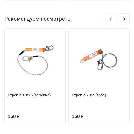
‹
›
Рекомендуем посмотреть
Строп аВ+К25 (верёвка)
Строп аБ+Кс (трос)
950
950
₽
₽