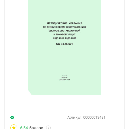
Артикул:
00000013481
6,54
баллов
?