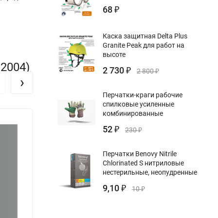
68
₽
Каска защитная Delta Plus
Granite Peak для работ на
высоте
2004)
2 730
₽
2 800
₽
›
Перчатки-краги рабочие
спилковые усиленные
комбинированные
52
₽
230
₽
Перчатки Benovy Nitrile
Chlorinated S нитриловые
нестерильные, неопудренные
9,10
₽
10
₽