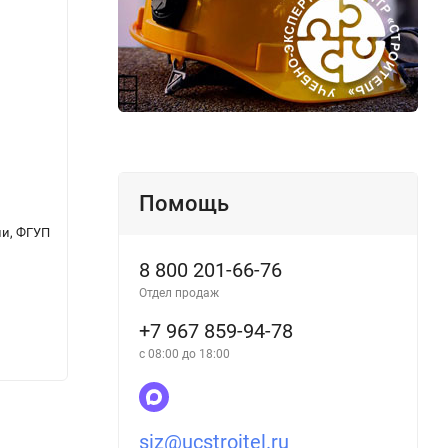
Помощь
ии, ФГУП
СП 12-136-2002 (УралЮрИздат) Решения по
Едины
охране труда и промышленной
справ
8 800 201-66-76
безопасности в проектах организации
Разде
строительства и проектах производства
ремон
Отдел продаж
работ
+7 967 859-94-78
315
294
с 08:00 до 18:00
₽
siz@ucstroitel.ru