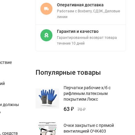
Оперативная доставка
Работаем с Boxberry, СДЭК, Деловые
линии
Гарантия и качество
Гарантированный возврат товара
течение 10 дней
йствие
Популярные товары
ний
Перчатки рабочие х/б с
рифленым латексным
покрытием Люкс
ми должны
63
₽
70
₽
о
Очки закрытые с прямой
вентиляцией ОЧК403
, средств