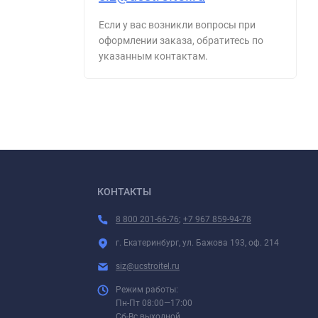
Если у вас возникли вопросы при
оформлении заказа, обратитесь по
указанным контактам.
КОНТАКТЫ
8 800 201-66-76
;
+7 967 859-94-78
г. Екатеринбург, ул. Бажова 193, оф. 214
siz@ucstroitel.ru
Режим работы:
Пн-Пт 08:00—17:00
Сб-Вс выходной