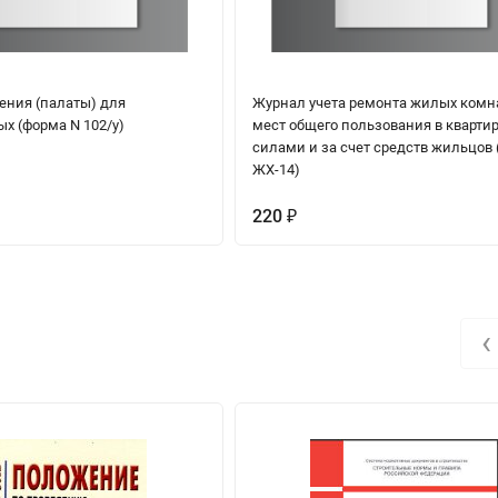
ения (палаты) для
Журнал учета ремонта жилых комн
х (форма N 102/у)
мест общего пользования в кварти
силами и за счет средств жильцов
ЖХ-14)
220
₽
‹