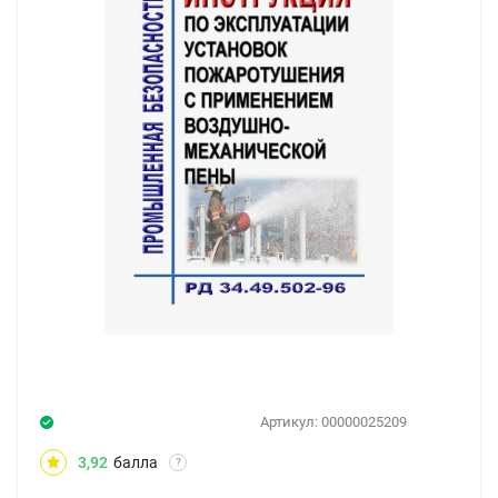
Артикул:
00000025209
3,92
балла
?