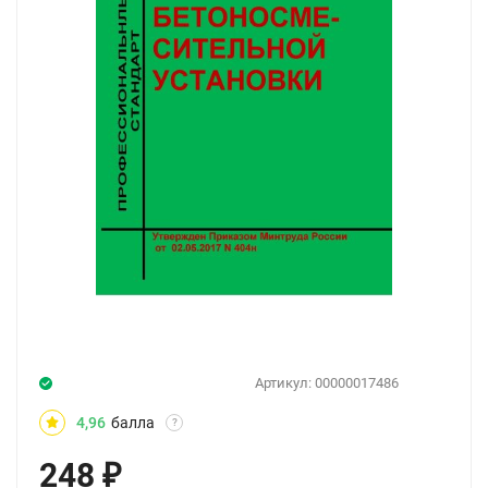
Артикул:
00000017486
4,96
балла
?
248
₽