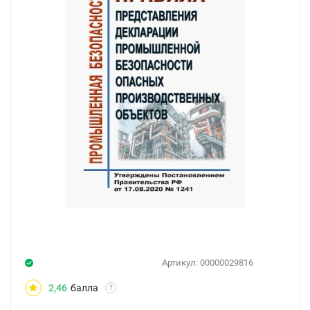
Артикул:
00000029816
2,46
балла
?