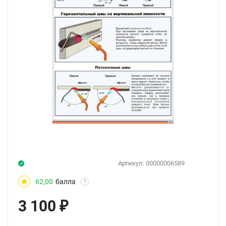
Артикул:
00000006589
62,00
балла
?
3 100
₽