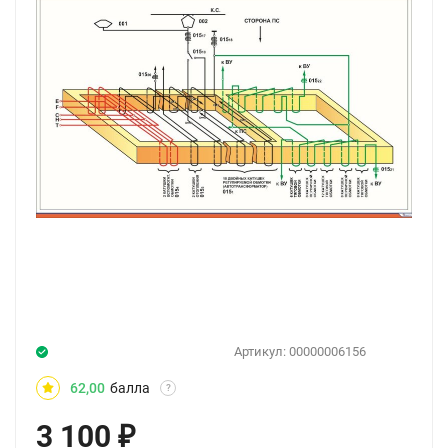
Артикул:
00000006156
62,00
балла
?
3 100
₽