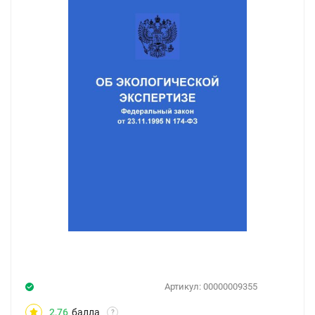
Артикул:
00000009355
2,76
балла
?