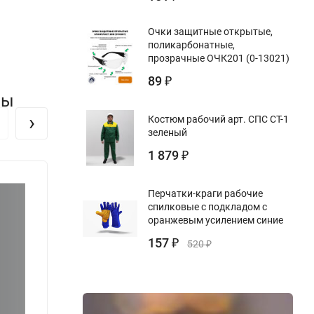
Очки защитные открытые,
поликарбонатные,
прозрачные ОЧК201 (0-13021)
89
₽
вы
›
Костюм рабочий арт. СПС СТ-1
зеленый
1 879
₽
Перчатки-краги рабочие
спилковые с подкладом с
оранжевым усилением синие
157
₽
520
₽