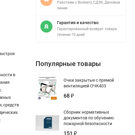
Работаем с Boxberry, СДЭК, Деловые
линии
Гарантия и качество
Гарантированный возврат товара
течение 10 дней
инстроя
Популярные товары
ности в
Очки закрытые с прямой
вания
вентиляцией ОЧК403
,
68
₽
ужных
, средств
Сборник нормативных
дических
документов по обучению
х
пожарной безопасности
151
₽