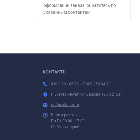
оформлении заказа, обратитесь по
указанным контактам.
КОНТАКТЫ
8 800 201-66-76
;
+7 967 859-94-78
г. Екатеринбург, ул. Бажова 193, оф. 214
siz@ucstroitel.ru
Режим работы:
Пн-Пт 08:00—17:00
Сб-Вс выходной