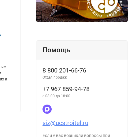
Помощь
СП 470.1325800.2019. Свод правил.
МДС 1
ные
Конструкции стальные. Правила
по пр
8 800 201-66-76
х
производства работ
безоп
Отдел продаж
ях и
мест 
+7 967 859-94-78
с 08:00 до 18:00
381
368
₽
siz@ucstroitel.ru
Если у вас возникли вопросы при