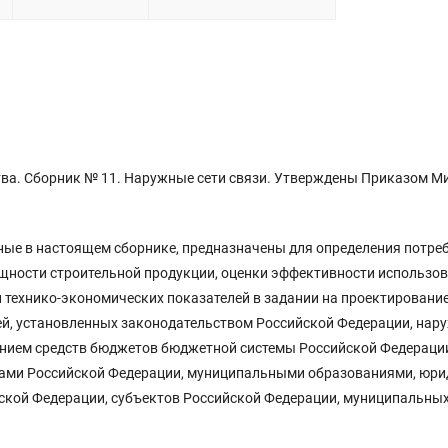
тва. Сборник № 11. Наружные сети связи. Утверждены Приказом М
ные в настоящем сборнике, предназначены для определения потреб
щности строительной продукции, оценки эффективности использо
 технико-экономических показателей в задании на проектирование
ей, установленных законодательством Российской Федерации, нар
чением средств бюджетов бюджетной системы Российской Федерации
тами Российской Федерации, муниципальными образованиями, юри
йской Федерации, субъектов Российской Федерации, муниципальны