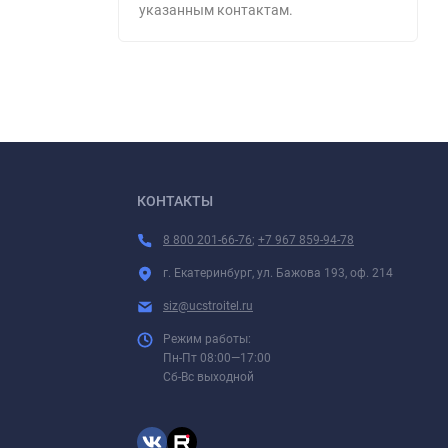
указанным контактам.
КОНТАКТЫ
8 800 201-66-76
;
+7 967 859-94-78
г. Екатеринбург, ул. Бажова 193, оф. 214
siz@ucstroitel.ru
Режим работы:
Пн-Пт 08:00—17:00
Сб-Вс выходной