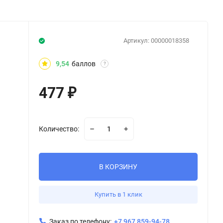
Артикул:
00000018358
9,54
баллов
?
477
₽
Количество:
В КОРЗИНУ
Купить в 1 клик
Заказ по телефону:
+7 967 859-94-78