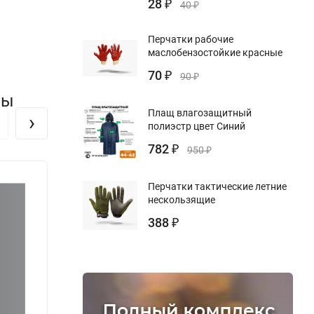
28
₽
40
₽
Перчатки рабочие
маслобензостойкие красные
70
₽
90
₽
вы
Плащ влагозащитный
›
полиэстр цвет Синий
782
₽
950
₽
Перчатки тактические летние
нескользящие
388
₽