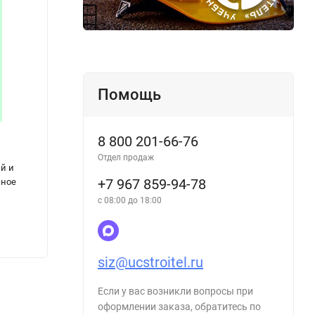
Помощь
8 800 201-66-76
СП 291.1325800.2017. Свод правил.
НЦС 8
Отдел продаж
й и
Конструкции грунтоцементные
норма
+7 967 859-94-78
нное
армированные. Правила проектирования
06. О
с 08:00 до 18:00
477
477
₽
siz@ucstroitel.ru
Если у вас возникли вопросы при
оформлении заказа, обратитесь по