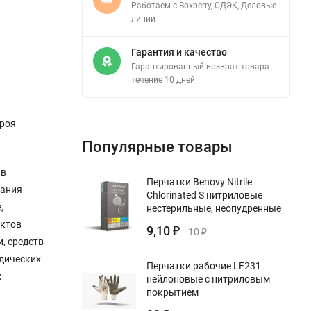
Работаем с Boxberry, СДЭК, Деловые
линии
Гарантия и качество
Гарантированный возврат товара
течение 10 дней
троя
Популярные товары
 в
Перчатки Benovy Nitrile
вания
Chlorinated S нитриловые
,
нестерильные, неопудренные
ектов
9,10
₽
10
₽
, средств
дических
Перчатки рабочие LF231
х
нейлоновые с нитриловым
покрытием