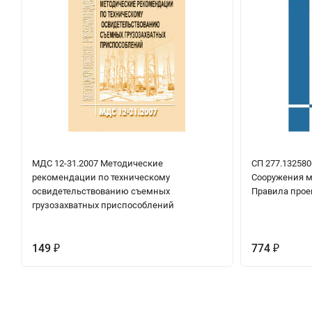
МДС 12-31.2007 Методические
СП 277.132580
рекомендации по техническому
Сооружения м
освидетельствованию съемных
Правила прое
грузозахватных приспособлений
149
774
₽
₽