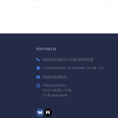
КОНТАКТЫ
8 800 201-66-76
;
+7 967 859-94-78
г. Екатеринбург, ул. Бажова 193, оф. 214
siz@ucstroitel.ru
Режим работы:
Пн-Пт 08:00—17:00
Сб-Вс выходной