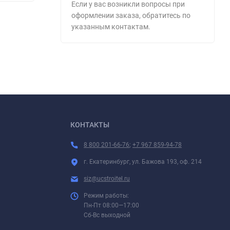
Если у вас возникли вопросы при
оформлении заказа, обратитесь по
указанным контактам.
КОНТАКТЫ
8 800 201-66-76
;
+7 967 859-94-78
г. Екатеринбург, ул. Бажова 193, оф. 214
siz@ucstroitel.ru
Режим работы:
Пн-Пт 08:00—17:00
Сб-Вс выходной