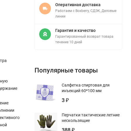
Оперативная доставка
Работаем с Boxberry, СДЭК, Деловые
линии
Гарантия и качество
Гарантированный возврат товара
течение 10 дней
стра
Популярные товары
нную
Салфетка спиртовая для
ддержание
инъекций 60*100 мм
3
₽
ение
олнении
Перчатки тактические летние
фективного
нескользящие
нной
388
₽