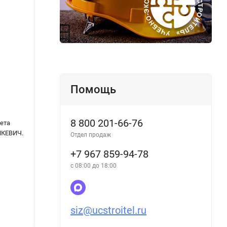
Помощь
8 800 201-66-76
ета
Воздушный кодекс Российской Федерации.
Метод
НКЕВИЧ.
Федеральный закон от 19.03.1997 № 60-ФЗ
разраб
Отдел продаж
№ 60-ФЗ в редакции Федерального закона
орган
+7 967 859-94-78
от 03.08.2018 № 342-ФЗ
с 08:00 до 18:00
siz@ucstroitel.ru
480
460
₽