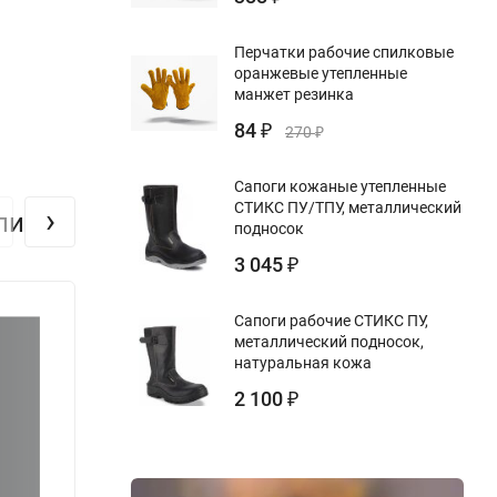
Перчатки рабочие спилковые
оранжевые утепленные
манжет резинка
84
₽
270
₽
Сапоги кожаные утепленные
СТИКС ПУ/ТПУ, металлический
›
ли
подносок
3 045
₽
Сапоги рабочие СТИКС ПУ,
металлический подносок,
натуральная кожа
2 100
₽