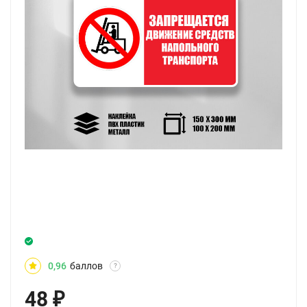
0,96
баллов
?
48
₽