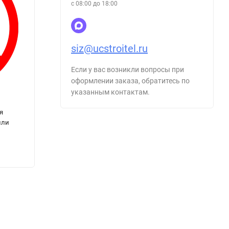
с 08:00 до 18:00
siz@ucstroitel.ru
Если у вас возникли вопросы при
оформлении заказа, обратитесь по
указанным контактам.
я
Знак P01 Запрещается курить
Знак 
или
людей
48
48
₽
₽