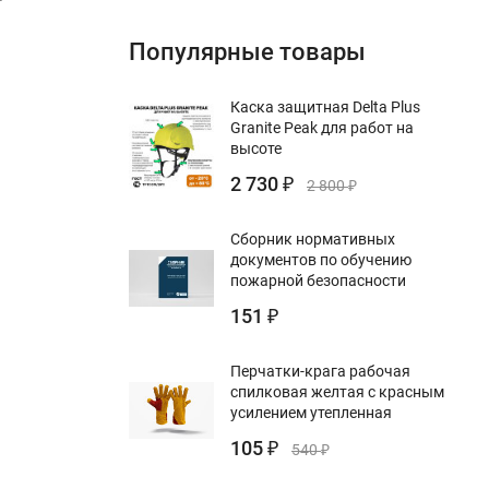
Популярные товары
Каска защитная Delta Plus
Granite Peak для работ на
высоте
2 730
₽
2 800
₽
Сборник нормативных
документов по обучению
пожарной безопасности
151
₽
Перчатки-крага рабочая
спилковая желтая с красным
усилением утепленная
105
₽
540
₽