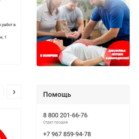
 работ в
Плакат: Безопасность при ремонте
Компл
воздушных и кабельных линий, 1 штука
курен
м, 1
штуки
700
1 87
₽
›
Помощь
8 800 201-66-76
Отдел продаж
+7 967 859-94-78