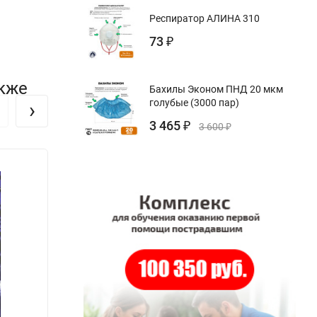
Респиратор АЛИНА 310
73
₽
акже
Бахилы Эконом ПНД 20 мкм
голубые (3000 пар)
›
3 465
₽
3 600
₽