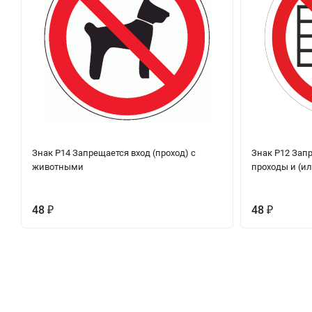
Знак P14 Запрещается вход (проход) с
Знак P12 Зап
животными
проходы и (и
48
48
₽
₽