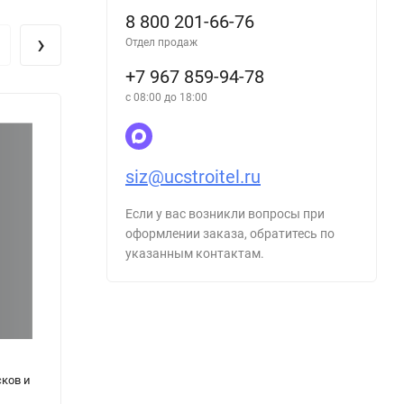
8 800 201-66-76
›
Отдел продаж
+7 967 859-94-78
с 08:00 до 18:00
siz@ucstroitel.ru
Если у вас возникли вопросы при
оформлении заказа, обратитесь по
указанным контактам.
ков и
Журнал выдачи сменных заданий
Журна
прове