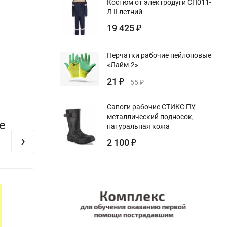
Костюм от электродуги СП011-
Л II летний
19 425
₽
Перчатки рабочие нейлоновые
«Лайм-2»
21
₽
55
₽
Сапоги рабочие СТИКС ПУ,
металлический подносок,
е
натуральная кожа
›
2 100
₽