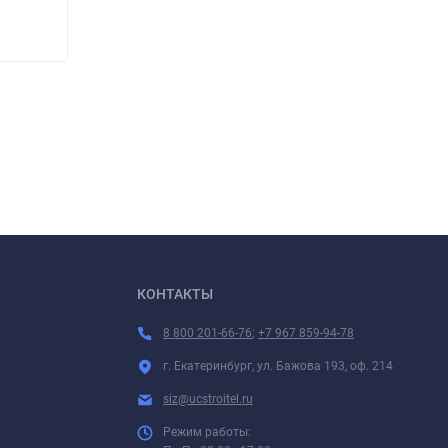
220
220
₽
КОНТАКТЫ
8 800 201-66-76
;
+7 967 859-94-78
г. Екатеринбург, ул. Бажова 193, оф. 214
siz@ucstroitel.ru
Режим работы: