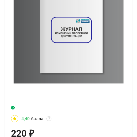
4,40
балла
?
220
₽