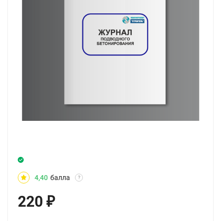
4,40
балла
?
220
₽