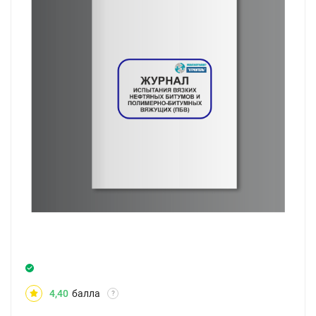
4,40
балла
?