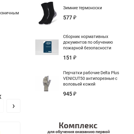
Зимние термоноски
розничным
577
₽
Сборник нормативных
документов по обучению
пожарной безопасности
151
₽
Перчатки рабочие Delta Plus
VENICUT50 антипорезные с
воловьей кожей
945
₽
х
›