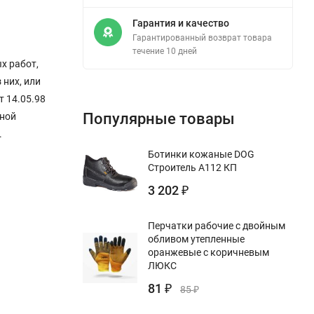
Гарантия и качество
Гарантированный возврат товара
течение 10 дней
х работ,
 них, или
т 14.05.98
Популярные товары
чной
.
Ботинки кожаные DOG
Строитель А112 КП
3 202
₽
Перчатки рабочие с двойным
обливом утепленные
оранжевые с коричневым
ЛЮКС
81
₽
85
₽