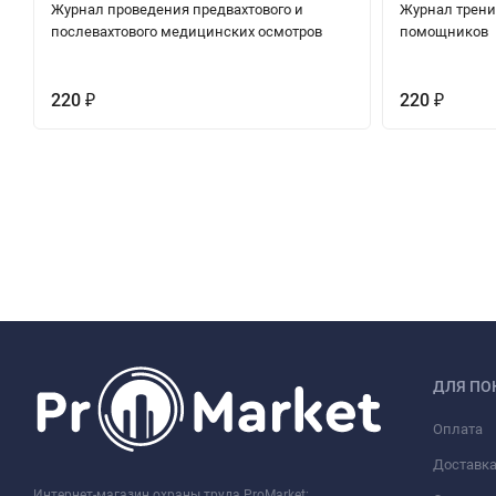
Журнал проведения предвахтового и
Журнал трени
послевахтового медицинских осмотров
помощников
220
220
₽
₽
ДЛЯ ПО
Оплата
Доставк
Интернет-магазин охраны труда ProMarket: